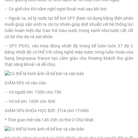
– Có ghế cho KH nằm nghỉ ngơi thoải mái sau khi bơi.
– Ngoài ra, xử lý nước tại bể bơi SFY được sử dụng bằng điện phân
muối giúp sản sinh ra clo tự nhiên giúp diệt khuẩn với hệ thống lọc
tuần hoàn hiện đại trao trả màu nước trong xanh như nước cất rất
có lợi cho da và sức khỏe.
– SFY POOL vào mùa đông nhiệt độ trong bể luôn luôn 37 độ C
bằng nhiệt độ cơ thể.Với công nghệ máy nước nóng tuần hoàn của
hang Desjoyaux france tạo cảm giác cho thượng khách thư giản
thật sảng khoái và dễ chịu.
GIẢM 50% vé vào cửa:
– Vé người lớn: 150K còn 75K
– Vé trẻ em: 100K còn 50K
GIẢM 30% KHÓA HỌC BƠI: 2Tr4 còn 1Tr680
* Thời gian mở cửa 14h-20h ,từ thứ 2-Chủ Nhật.