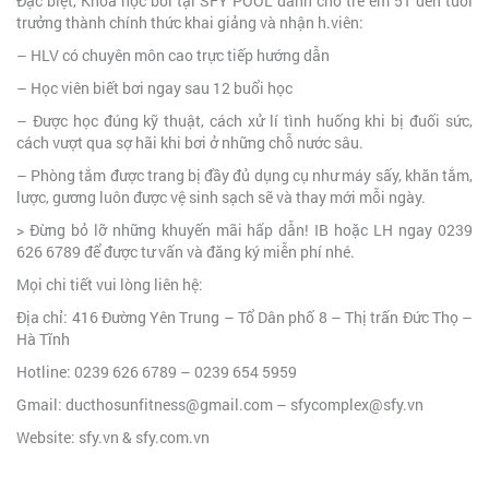
Đặc biệt, Khóa học bơi tại SFY POOL dành cho trẻ em 5T đến tuổi
trưởng thành chính thức khai giảng và nhận h.viên:
– HLV có chuyên môn cao trực tiếp hướng dẫn
– Học viên biết bơi ngay sau 12 buổi học
– Được học đúng kỹ thuật, cách xử lí tình huống khi bị đuối sức,
cách vượt qua sợ hãi khi bơi ở những chỗ nước sâu.
– Phòng tắm được trang bị đầy đủ dụng cụ như máy sấy, khăn tắm,
lược, gương luôn được vệ sinh sạch sẽ và thay mới mỗi ngày.
> Đừng bỏ lỡ những khuyến mãi hấp dẫn! IB hoặc LH ngay 0239
626 6789 để được tư vấn và đăng ký miễn phí nhé.
Mọi chi tiết vui lòng liên hệ:
Địa chỉ: 416 Đường Yên Trung – Tổ Dân phố 8 – Thị trấn Đức Thọ –
Hà Tĩnh
Hotline: 0239 626 6789 – 0239 654 5959
Gmail: ducthosunfitness@gmail.com – sfycomplex@sfy.vn
Website: sfy.vn & sfy.com.vn