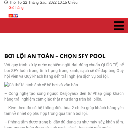
Thứ Tư 22 Tháng Sáu, 2022 10:15 Chiều
Giỏ hàng
BƠI LỘI AN TOÀN – CHỌN SFY POOL
Với quy trình xử lý nước nghiêm ngặt đạt đúng chuẩn QUỐC TẾ, bể
bơi SFY luôn trong tình trạng trong xanh, sạch sẽ để đáp ứng Quý
hội viên và Quý khách hàng đến trải nghiệm dịch vụ bơi lội.
– Công nghệ tạo sóng ngược Desjoyaux đến từ Pháp giúp khách
hàng trải nghiệm cảm giác thật như đang trên bãi biển.
– Kèm theo đó có hệ thống điều hòa 2 chiều giúp khách hàng yên
tâm về nhiệt độ phù hợp trong quá trình bơi lội.
– Phòng tắm được trang bị đầy đủ dụng cụ như máy sấy, khăn tắm,
lược, gương luôn được vệ sinh sạch sẽ và thay mới mỗi ngày.