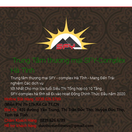
Trung Tâm thương mại SFY-Complex
Hà Tĩnh
Trung tâm thương mại SFY - complex Hà Tĩnh - Mang Đến Trái
nghiệm Các dịch vụ
tốt Nhất Cho mọi lứa tuổi.Siêu Thị Tổng hợp có 10 Tầng ,
SFY-complex hà tĩnh sẽ Đi vào Hoạt Động Chính Thức Đầu năm 2020.
Hotline Đặt Hàng :0239.626.6789
(Miễn Phí 7h-17h,Kể Cả T7,CN
)
Địa Chỉ
:
416 đường Yên Trung, Thị Trấn Đức Thọ, Huyện Đức Thọ,
Tỉnh Hà Tĩnh
Chăm Khách Hàng
:
0239.626.6789
Hỗ trợ khách hàng
:
ducthosunfitness@gmail.com