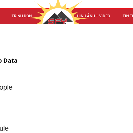
TRÌNH ĐƠN
TRÌNH ĐƠN
HÌNH ẢNH – VIDEO
TIN T
o Data
ople
ule