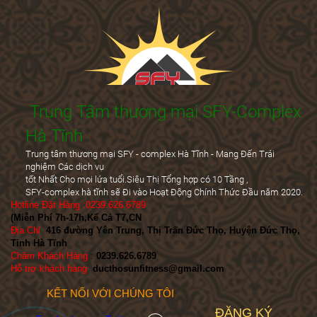
Trung Tâm thương mại SFY-Complex
Hà Tĩnh
Trung tâm thương mại SFY - complex Hà Tĩnh - Mang Đến Trái
nghiệm Các dịch vụ
tốt Nhất Cho mọi lứa tuổi.Siêu Thị Tổng hợp có 10 Tầng ,
SFY-complex hà tĩnh sẽ Đi vào Hoạt Động Chính Thức Đầu năm 2020.
Hotline Đặt Hàng :0239.626.6789
(Miễn Phí 7h-17h,Kể Cả T7,CN
)
Địa Chỉ
:
416 đường Yên Trung, Thị Trấn Đức Thọ, Huyện Đức Thọ,
Tỉnh Hà Tĩnh
Chăm Khách Hàng
:
0239.626.6789
Hỗ trợ khách hàng
:
ducthosunfitness@gmail.com
KẾT NỐI VỚI CHÚNG TÔI
ĐĂNG KÝ