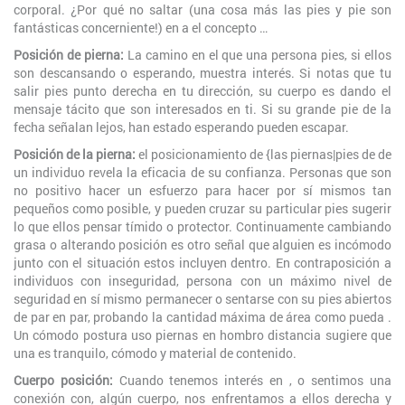
corporal. ¿Por qué no saltar (una cosa más las pies y pie son
fantásticas concerniente!) en a el concepto …
Posición de pierna:
La camino en el que una persona pies, si ellos
son descansando o esperando, muestra interés. Si notas que tu
salir pies punto derecha en tu dirección, su cuerpo es dando el
mensaje tácito que son interesados ​​en ti. Si su grande pie de la
fecha señalan lejos, han estado esperando pueden escapar.
Posición de la pierna:
el posicionamiento de {las piernas|pies de de
un individuo revela la eficacia de su confianza. Personas que son
no positivo hacer un esfuerzo para hacer por sí mismos tan
pequeños como posible, y pueden cruzar su particular pies sugerir
lo que ellos pensar tímido o protector. Continuamente cambiando
grasa o alterando posición es otro señal que alguien es incómodo
junto con el situación estos incluyen dentro. En contraposición a
individuos con inseguridad, persona con un máximo nivel de
seguridad en sí mismo permanecer o sentarse con su pies abiertos
de par en par, probando la cantidad máxima de área como pueda .
Un cómodo postura uso piernas en hombro distancia sugiere que
una es tranquilo, cómodo y material de contenido.
Cuerpo posición:
Cuando tenemos interés en , o sentimos una
conexión con, algún cuerpo, nos enfrentamos a ellos derecha y