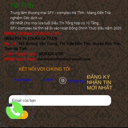
Hà Tĩnh
Trung tâm thương mại SFY - complex Hà Tĩnh - Mang Đến Trái
nghiệm Các dịch vụ
tốt Nhất Cho mọi lứa tuổi.Siêu Thị Tổng hợp có 10 Tầng ,
SFY-complex hà tĩnh sẽ Đi vào Hoạt Động Chính Thức Đầu năm 2020.
Hotline Đặt Hàng :0239.626.6789
(Miễn Phí 7h-17h,Kể Cả T7,CN
)
Địa Chỉ
:
416 đường Yên Trung, Thị Trấn Đức Thọ, Huyện Đức Thọ,
Tỉnh Hà Tĩnh
Chăm Khách Hàng
:
0239.626.6789
Hỗ trợ khách hàng
:
ducthosunfitness@gmail.com
KẾT NỐI VỚI CHÚNG TÔI
ĐĂNG KÝ
Facebook
Twitter
Instagram
NHẬN TIN
MỚI NHẤT