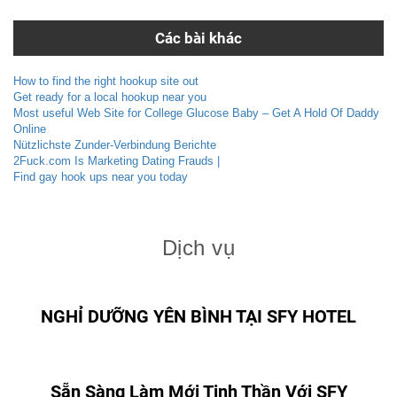
Các bài khác
How to find the right hookup site out
Get ready for a local hookup near you
Most useful Web Site for College Glucose Baby – Get A Hold Of Daddy
Online
Nützlichste Zunder-Verbindung Berichte
2Fuck.com Is Marketing Dating Frauds |
Find gay hook ups near you today
Dịch vụ
NGHỈ DƯỠNG YÊN BÌNH TẠI SFY HOTEL
Sẵn Sàng Làm Mới Tinh Thần Với SFY