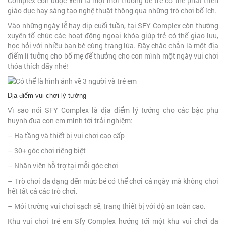
Complex còn được xem là một môi trường để trẻ có thể phát triển
giáo dục hay sáng tạo nghệ thuật thông qua những trò chơi bổ ích.
Vào những ngày lễ hay dịp cuối tuần, tại SFY Complex còn thường
xuyên tổ chức các hoạt động ngoại khóa giúp trẻ có thể giao lưu,
học hỏi với nhiều bạn bè cùng trang lứa. Đây chắc chắn là một địa
điểm lí tưởng cho bố mẹ để thưởng cho con mình một ngày vui chơi
thỏa thích đấy nhé!
Địa điểm vui chơi lý tưởng
Vì sao nói SFY Complex là địa điểm lý tưởng cho các bậc phụ
huynh đưa con em mình tới trải nghiệm:
– Hạ tầng và thiết bị vui chơi cao cấp
– 30+ góc chơi riêng biệt
– Nhân viên hỗ trợ tại mỗi góc chơi
– Trò chơi đa dạng đến mức bé có thể chơi cả ngày mà không chơi
hết tất cả các trò chơi.
– Môi trường vui chơi sạch sẽ, trang thiết bị với độ an toàn cao.
Khu vui chơi trẻ em Sfy Complex hướng tới một khu vui chơi đa