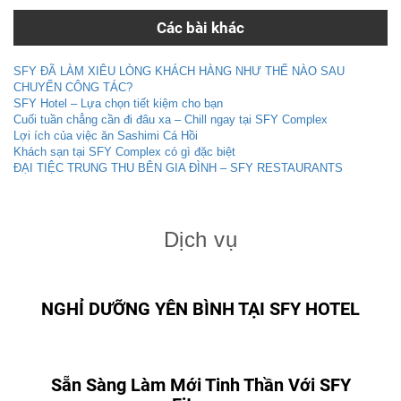
Các bài khác
SFY ĐÃ LÀM XIÊU LÒNG KHÁCH HÀNG NHƯ THẾ NÀO SAU
CHUYẾN CÔNG TÁC?
SFY Hotel – Lựa chọn tiết kiệm cho bạn
Cuối tuần chẳng cần đi đâu xa – Chill ngay tại SFY Complex
Lợi ích của việc ăn Sashimi Cá Hồi
Khách sạn tại SFY Complex có gì đặc biệt
ĐẠI TIỆC TRUNG THU BÊN GIA ĐÌNH – SFY RESTAURANTS
Dịch vụ
NGHỈ DƯỠNG YÊN BÌNH TẠI SFY HOTEL
Sẵn Sàng Làm Mới Tinh Thần Với SFY