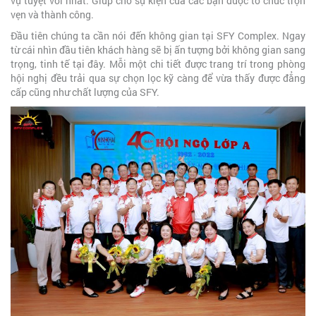
vụ tuyệt vời nhất. Giúp cho sự kiện của các bạn được tổ chức trọn
vẹn và thành công.
Đầu tiên chúng ta cần nói đến không gian tại SFY Complex. Ngay
từ cái nhìn đầu tiên khách hàng sẽ bị ấn tượng bởi không gian sang
trọng, tinh tế tại đây. Mỗi một chi tiết được trang trí trong phòng
hội nghị đều trải qua sự chọn lọc kỹ càng để vừa thấy được đẳng
cấp cũng như chất lượng của SFY.