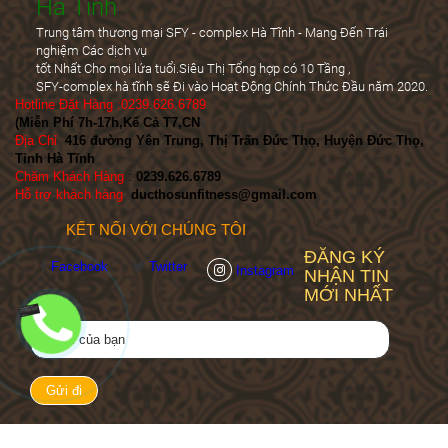
Hà Tĩnh
Trung tâm thương mại SFY - complex Hà Tĩnh - Mang Đến Trái
nghiệm Các dịch vụ
tốt Nhất Cho mọi lứa tuổi.Siêu Thị Tổng hợp có 10 Tầng ,
SFY-complex hà tĩnh sẽ Đi vào Hoạt Động Chính Thức Đầu năm 2020.
Hotline Đặt Hàng :0239.626.6789
(Miễn Phí 7h-17h,Kể Cả T7,CN
)
Địa Chỉ
:
416 đường Yên Trung, Thị Trấn Đức Thọ, Huyện Đức Thọ,
Tỉnh Hà Tĩnh
Chăm Khách Hàng
:
0239.626.6789
Hỗ trợ khách hàng
:
ducthosunfitness@gmail.com
KẾT NỐI VỚI CHÚNG TÔI
ĐĂNG KÝ
Facebook
Twitter
Instagram
NHẬN TIN
MỚI NHẤT