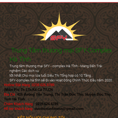
Trung Tâm thương mại SFY-Complex
Hà Tĩnh
Trung tâm thương mại SFY - complex Hà Tĩnh - Mang Đến Trái
nghiệm Các dịch vụ
tốt Nhất Cho mọi lứa tuổi.Siêu Thị Tổng hợp có 10 Tầng ,
SFY-complex hà tĩnh sẽ Đi vào Hoạt Động Chính Thức Đầu năm 2020.
Hotline Đặt Hàng :0239.626.6789
(Miễn Phí 7h-17h,Kể Cả T7,CN
)
Địa Chỉ
:
416 đường Yên Trung, Thị Trấn Đức Thọ, Huyện Đức Thọ,
Tỉnh Hà Tĩnh
Chăm Khách Hàng
:
0239.626.6789
Hỗ trợ khách hàng
:
ducthosunfitness@gmail.com
KẾT NỐI VỚI CHÚNG TÔI