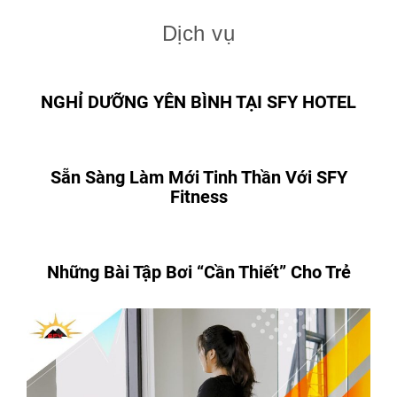
Dịch vụ
NGHỈ DƯỠNG YÊN BÌNH TẠI SFY HOTEL
Sẵn Sàng Làm Mới Tinh Thần Với SFY
Fitness
Những Bài Tập Bơi “Cần Thiết” Cho Trẻ