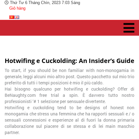
Thứ Tư 6 Tháng Chín, 2023 7:03 Sáng
Giỏ hàng
Hotwifing e Cuckolding: An Insider’s Guide
To start, if you should be non familiar with non-monogamia in
generale, leggi alcuni mio altro post. Questo pacchetto sul mio trio
preferito di tutti i tempi posizioni è mio il più caldo.
Hai bisogno qualcuno per hotwifing e cuckolding? Offer di
BeNaughty.com free trial a spin. È davvero tutto nostro
professionisti ‘# 1 selezione per sensuale divertente.
Hotwifing e cuckolding tend to be designs of honest non
monogamia che stress una femmina che ha rapporti sessuali e / o
sensuali connessioni e esperienze al di fuori la donna primaria
collaborazione sul piacere di se stessa e di lei main maschio
partner.