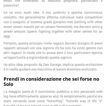
email che otteniamo su maschio proprietà, patriarcato e
paternità?
Ce ne sono molti idee. Il mio preferito è sperma concorrenza
concetto, che generalmente afferma individual mate competition
non è eseguito al sistema grado (peoples men battling with other
esseri umani maschi per un umano femminile), ma davvero entro g
amete amount (sperm fighting together with other semen for an
egg).
Pertanto, questa principio rivela ragazzi davvero bisogno di avere
rapporti sessuali con una signora chi ha solo ha avuto genere con
altri ragazzi in modo che tu possa dare il loro particolare sperma
un’opportunità a ingravidando questa signora.
Un altro idea, proposto da Dan Savage, implica questa eccitazione
è in realtà guidare una macchina di barare diventare erotizzato.
Prendi in considerazione che sei forse no
Solo
La maggior parte di il nuovissimo pubblico a mio personale web
log have effettivamente apparso anzi là semplicemente perché era
stato cercando cose come “hotwifing”, “hotwife way of life “e”
hotwife, “e my top articoli sono quelli sull’argomento.