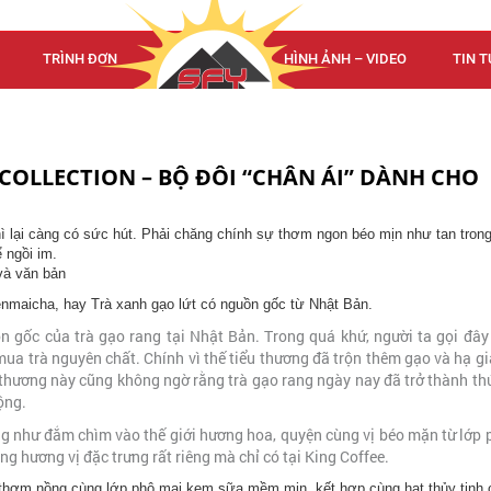
TRÌNH ĐƠN
TRÌNH ĐƠN
HÌNH ẢNH – VIDEO
TIN T
OLLECTION – BỘ ĐÔI “CHÂN ÁI” DÀNH CHO
thì lại càng có sức hút. Phải chăng chính sự thơm ngon béo mịn như tan tron
 ngồi im.
Genmaicha, hay Trà xanh gạo lứt có nguồn gốc từ Nhật Bản.
 gốc của trà gạo rang tại Nhật Bản. Trong quá khứ, người ta gọi đây 
ua trà nguyên chất. Chính vì thế tiểu thương đã trộn thêm gạo và hạ g
 thương này cũng không ngờ rằng trà gạo rang ngày nay đã trở thành t
ộng.
g như đắm chìm vào thế giới hương hoa, quyện cùng vị béo mặn từ lớp 
 hương vị đặc trưng rất riêng mà chỉ có tại King Coffee.
 thơm nồng cùng lớp phô mai kem sữa mềm mịn, kết hợp cùng hạt thủy tinh 