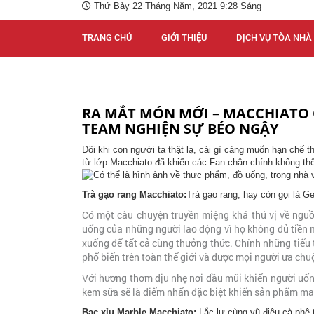
Thứ Bảy 22 Tháng Năm, 2021 9:28 Sáng
TRANG CHỦ
GIỚI THIỆU
DỊCH VỤ TÒA NHÀ
RA MẮT MÓN MỚI – MACCHIATO C
TEAM NGHIỆN SỰ BÉO NGẬY
Đôi khi con người ta thật lạ, cái gì càng muốn hạn chế 
từ lớp Macchiato đã khiến các Fan chân chính không thể
Trà gạo rang Macchiato:
Trà gạo rang, hay còn gọi là 
Có một câu chuyện truyền miệng khá thú vị về nguồn
uống của những người lao động vì họ không đủ tiền m
xuống để tất cả cùng thưởng thức. Chính những tiểu
phổ biến trên toàn thế giới và được mọi người ưa chu
Với hương thơm dịu nhẹ nơi đầu mũi khiến người uốn
kem sữa sẽ là điểm nhấn đặc biệt khiến sản phẩm mang
Bạc xỉu Marble Macchiato:
Lắc lư cùng vũ điệu cà phê