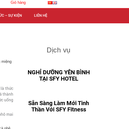
Giỏ hàng
ỨC – SỰ KIỆN
LIÊN HỆ
Dịch vụ
g miệng
NGHỈ DƯỠNG YÊN BÌNH
TẠI SFY HOTEL
là thức
iá thành
hức uống
Sẵn Sàng Làm Mới Tinh
Thần Với SFY Fitness
phô mai
cà phê