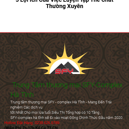
Thường Xuyên
Trung Tâm thương mại SFY-Complex
Hà Tĩnh
Trung tâm thương mại SFY - complex Hà Tĩnh - Mang Đến Trái
nghiệm Các dịch vụ
tốt Nhất Cho mọi lứa tuổi.Siêu Thị Tổng hợp có 10 Tầng ,
SFY-complex hà tĩnh sẽ Đi vào Hoạt Động Chính Thức Đầu năm 2020.
Hotline Đặt Hàng :0239.626.6789
(Miễn Phí 7h-17h,Kể Cả T7,CN
)