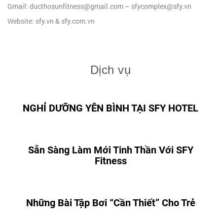
Gmail: ducthosunfitness@gmail.com – sfycomplex@sfy.vn
Website: sfy.vn & sfy.com.vn
Dịch vụ
NGHỈ DƯỠNG YÊN BÌNH TẠI SFY HOTEL
Sẵn Sàng Làm Mới Tinh Thần Với SFY
Fitness
Những Bài Tập Bơi “Cần Thiết” Cho Trẻ