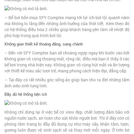
– Bể bơi bốn mùa SFY Complex mang tới lợi ích bơi lội quanh năm
mà không lo lắng đến những ảnh hưởng của thời tiết. Kèm theo đó
có hệ thống điều hòa 2 chiều giúp khách hàng yên tâm về nhiệt độ
phù hợp trong quá trình bơi lội.
Không gian thiết kế thoáng đãng, sang chảnh
– Đến với SFY Complex bạn sẽ choáng ngợp ngay khi bước vào bởi
không gian vô cùng thoáng mát, rộng rãi, điều mà bạn ít thấy ở các
bể bơi trong nhà hiện nay. Không gian vô cùng hút mắt và ấn tượng
với thiết kế màu sắc tươi trẻ, mang phong cách hiện đại, đẳng cấp.
– Tại đây có rất nhiều góc sống ảo giúp bạn cho ra đời những tấm
ảnh siêu xinh lung linh.
Đầy đủ hệ thống tiện ích
Không chỉ dừng lại ở việc bể có view đẹp, chất lượng đảm bảo với
nguồn nước sạch, an toàn cho sức khỏe người bơi. Thì ở đây còn có
phòng tắm trang bị đầy đủ dụng cụ như máy sấy, khăn tắm, lược,
gương luôn được vệ sinh sạch sẽ và thay mới mỗi ngày. Ở trên bờ