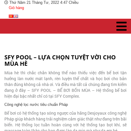
Thứ Năm 21 Tháng Tư, 2022 4:47 Chiều
Giỏ hàng
SFY POOL – LỰA CHỌN TUYỆT VỜI CHO
MÙA HÈ
Mùa hè thì chắc chắn không thể nào thiếu việc đến bể bơi tận
hưởng làn nước mát lạnh, rèn luyện thể chất và học bơi cho bản
thân đúng không cả nhà ơi. Và điều mà tất cả chúng đang tìm kiếm
đang ở đây – SFY POOL – BỂ BƠI BỐN MÙA – Hệ thống bể bơi
hiện đại bậc nhất chỉ có tại SFY Complex.
Công nghệ lọc nước tiêu chuẩn Pháp
Bể bơi có hệ thống tạo sóng ngược của hãng Desjoyaux công nghệ
Pháp giúp khách hàng trải nghiệm cảm giác thật như đang trên bãi
biển. Hệ thống lọc tuần hoàn cùng với hệ thống tạo bọt khí, sẽ
massage toàn thân cho bạn được làn da mịn mà như da em bé.