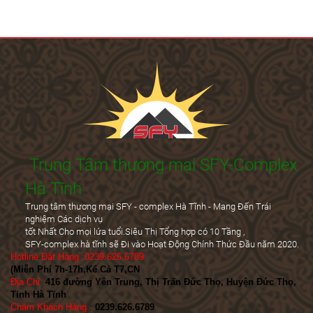
Trung Tâm thương mại SFY-Complex
Hà Tĩnh
Trung tâm thương mại SFY - complex Hà Tĩnh - Mang Đến Trái
nghiệm Các dịch vụ
tốt Nhất Cho mọi lứa tuổi.Siêu Thị Tổng hợp có 10 Tầng ,
SFY-complex hà tĩnh sẽ Đi vào Hoạt Động Chính Thức Đầu năm 2020.
Hotline Đặt Hàng :0239.626.6789
(Miễn Phí 7h-17h,Kể Cả T7,CN
)
Địa Chỉ
:
416 đường Yên Trung, Thị Trấn Đức Thọ, Huyện Đức Thọ,
Tỉnh Hà Tĩnh
Chăm Khách Hàng
:
0239.626.6789