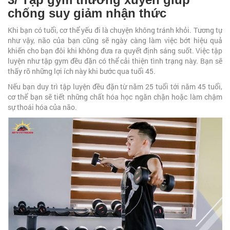
chống suy giảm nhận thức
Khi bạn có tuổi, cơ thể yếu đi là chuyện không tránh khỏi. Tương tự
như vậy, não của bạn cũng sẽ ngày càng làm việc bớt hiệu quả
khiến cho bạn đôi khi không đưa ra quyết định sáng suốt. Việc tập
luyện như tập gym đều đặn có thể cải thiện tình trạng này. Bạn sẽ
thấy rõ những lợi ích này khi bước qua tuổi 45.
Nếu bạn duy trì tập luyện đều đặn từ năm 25 tuổi tới năm 45 tuổi,
cơ thể bạn sẽ tiết những chất hóa học ngăn chặn hoặc làm chậm
sự thoái hóa của não.