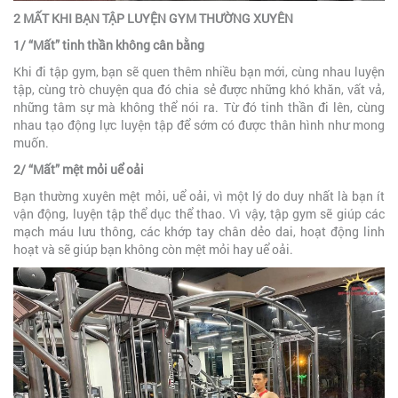
2 MẤT KHI BẠN TẬP LUYỆN GYM THƯỜNG XUYÊN
1/ “Mất” tinh thần không cân bằng
Khi đi tập gym, bạn sẽ quen thêm nhiều bạn mới, cùng nhau luyện
tập, cùng trò chuyện qua đó chia sẻ được những khó khăn, vất vả,
những tâm sự mà không thể nói ra. Từ đó tinh thần đi lên, cùng
nhau tạo động lực luyện tập để sớm có được thân hình như mong
muốn.
2/ “Mất” mệt mỏi uể oải
Bạn thường xuyên mệt mỏi, uể oải, vì một lý do duy nhất là bạn ít
vận động, luyện tập thể dục thể thao. Vì vậy, tập gym sẽ giúp các
mạch máu lưu thông, các khớp tay chân dẻo dai, hoạt động linh
hoạt và sẽ giúp bạn không còn mệt mỏi hay uể oải.