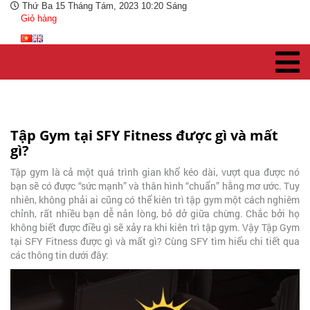
Thứ Ba 15 Tháng Tám, 2023 10:20 Sáng
Giỏ hàng
Tập Gym tại SFY Fitness được gì và mất
gì?
Tập gym là cả một quá trình gian khổ kéo dài, vượt qua được nó
bạn sẽ có được “sức mạnh” và thân hình “chuẩn” hằng mơ ước. Tuy
nhiên, không phải ai cũng có thể kiên trì tập gym một cách nghiêm
chỉnh, rất nhiều bạn dễ nản lòng, bỏ dở giữa chừng. Chắc bởi họ
không biết được điều gì sẽ xảy ra khi kiên trì tập gym. Vậy Tập Gym
tại
SFY Fitness được gì và mất gì? Cùng SFY tìm hiểu chi tiết qua
các thông tin dưới đây: