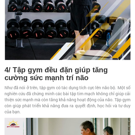
4/ Tập gym đều đặn giúp tăng
cường sức mạnh trí não
Như đã nói ở trên, tập gym có tác dụng tích cực lên não bộ. Một số
nghiên cứu đã chứng minh các bài tập tim mạch không chỉ giúp cải
thiện sức mạnh mà còn tăng khả năng hoạt động của não. Tập gym
còn giúp phát triển khả năng đưa ra quyết định, học hỏi và tư duy
của bạn.