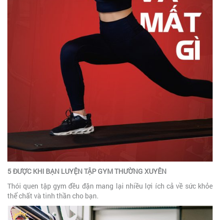
5 ĐƯỢC KHI BẠN LUYỆN TẬP GYM THƯỜNG XUYÊN
Thói quen tập gym đều đặn mang lại nhiều lợi ích cả về sức khỏe
thể chất và tinh thần cho bạn.