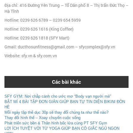
Địa chỉ: 416 Đường Yên Trung – Tổ Dân phố 8 – Thị trấn Đức Thọ –
Hà Tĩnh
Hotline: 0239 626 6789 – 0239 654 5959
Hotline: 0239 626 1616 (King Coffee)
Hotline: 0239 626 1818 (SFY Mart)
Gmail: ducthosunfitness@gmail.com – sfycomplex@sfy.vn
Website: sfy.vn & sfy.com.vn
Các bài khác
SFY GYM: Nơi chắp cánh cho ước mơ “Body vạn người mê”
BẬT MÍ 4 BÀI TẬP ĐƠN GIẢN GIÚP BẠN TỰ TIN DIỆN BIKINI ĐÓN
HÈ
Mỗi ngày tập thể dục 30p sẽ thay đổi chúng ta như thế nào?
Thay đổi hình thể – Xoay chuyển cuộc sống
Phát triển sức bền & Thân hình bốc lửa cùng PT SFY Gym
LỢI ÍCH TUYỆT VỜI TỪ YOGA GIÚP BẠN CÓ GIẤC NGỦ NGON