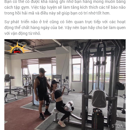
Bạn có thể có được khả năng ghi nhớ bạn hằng mong muốn bằng
cách tập gym. Việc tập luyện sẽ làm tăng kích thích các tế bào não
trong hồi hải mã và điều này sẽ giúp bạn có trí nhớ tốt hơn.
Sự phát triển não ở trẻ cũng có liên quan trực tiếp với các hoạt
động thể chất hàng ngày của bé. Vậy nên bạn hãy cho bé làm quen
với vận động từ nhỏ.