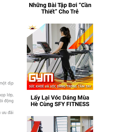
Những Bài Tập Bơi “Cần
Thiết” Cho Trẻ
một dịp
họp lớp,
Lấy Lại Vóc Dáng Mùa
sôi động
Hè Cùng SFY FITNESS
u ưu đãi