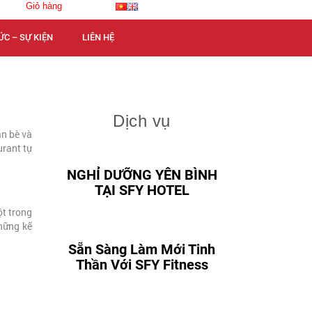
Giỏ hàng
ỨC – SỰ KIỆN
LIÊN HỆ
Dịch vụ
ạn bè và
urant tự
NGHỈ DƯỠNG YÊN BÌNH
TẠI SFY HOTEL
ột trong
hững kế
Sẵn Sàng Làm Mới Tinh
Thần Với SFY Fitness