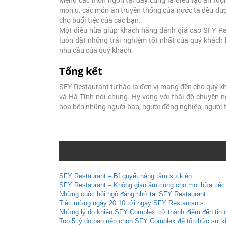
món u, các món ăn truyền thống của nước ta đều đư
cho buổi tiệc của các bạn.
Một điều nữa giúp khách hàng đánh giá cao SFY Res
luôn đặt những trải nghiệm tốt nhất của quý khách
nhu cầu của quý khách.
Tổng kết
SFY Restaurant tự hào là đơn vị mang đến cho quý kh
và Hà Tĩnh nói chung. Hy vọng với thái độ chuyên n
hoa bên những người bạn, người đồng nghiệp, người 
SFY Restaurant – Bí quyết nâng tầm sự kiện
SFY Restaurant – Không gian ấm cúng cho mọi bữa tiệc
Những cuộc hội ngộ đáng nhớ tại SFY Restaurant
Tiệc mừng ngày 20.10 tới ngay SFY Restaurants
Những lý do khiến SFY Complex trở thành điểm đến tin 
Top 5 lý do bạn nên chọn SFY Complex để tổ chức sự k