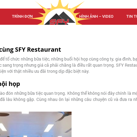
TRÌNH ĐƠN
TRÌNH ĐƠN
HÌNH ẢNH – VIDEO
TIN T
cùng SFY Restaurant
để tổ chức những bữa tiệc, những buổi hội họp cùng công ty, gia đình, b
hức sang trọng nhưng giá cả phải chăng là điều rất quan trọng. SFY Resta
n với thật nhiều ưu đãi trong dịp đặc biệt này.
hội họp
hào đón những bữa tiệc quan trọng. Không thể không nói đây chính là m
đã lâu không gặp. Cùng nhau ôn lại những câu chuyện cũ và đưa ra n