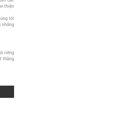
n thiện
úng tôi
g những
ói riêng
út thăng