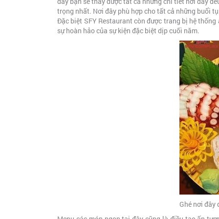
đây bạn sẽ thấy được tất cả những chi tiết nơi đây đ
trọng nhất. Nơi đây phù hợp cho tất cả những buổi tụ
Đặc biệt SFY Restaurant còn được trang bị hệ thống
sự hoàn hảo của sự kiện đặc biệt dịp cuối năm.
Ghé nơi đây 
Menu các món ngon tại đây cũng là điều tạo ấn tượ