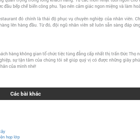
ợc đầu bếp chế biến công phu. Tạo nên cảm giác ngon miệng và làm hoà
taurant đó chính là thái độ phục vụ chuyên nghiệp của nhân viên. Ch
 hàng lên hàng đầu. Từ đó, đội ngũ nhân viên sẽ luôn sẵn sàng đáp ứn
ách hàng không gian tổ chức tiệc tùng đẳng cấp nhất thị trấn Đức Thọ n
ghiệp, sự tận tâm của chúng tôi sẽ giúp quý vị có được những giây ph
thân của mình nhé!
Các bài khác
cậy
iện họp lớp