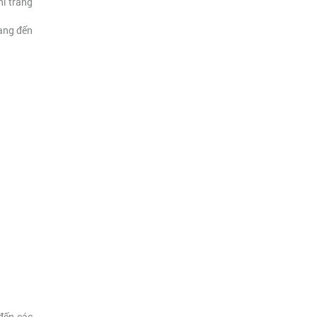
hí trang
mang đến
đến các