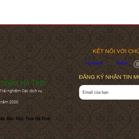
KẾT NỐI VỚI CHÚ
Facebook
Twitter
ĐĂNG KÝ NHẬN TIN M
mplex Hà Tĩnh
Trái nghiệm Các dịch vụ
 năm 2020.
yện Đức Thọ, Tỉnh Hà Tĩnh