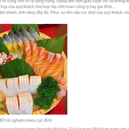
ều vô cùng tinh tế và sang trọng. Mang đến cảm giác tuyệt vời và không k
 họp của quý khách như họp lớp, liên hoan công ty hay gia đình….
 âm thanh, ánh sáng đầy đủ. Phục vụ nhu cầu vui chơi của quý khách, 
để trải nghiệm menu cực đỉnh
ng quan trọng trong lòng khách hàng. Từ các món Nhật tươi ngon cho 