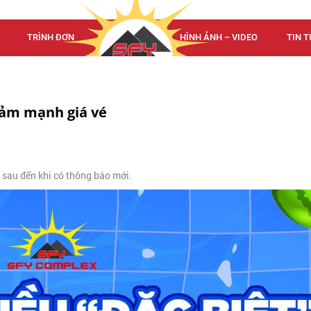
TRÌNH ĐƠN
TRÌNH ĐƠN
HÌNH ẢNH – VIDEO
TIN T
ảm mạnh giá vé
 sau đến khi có thông báo mới.