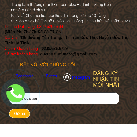
Trung tâm thương mại SFY - complex Hà Tĩnh - Mang Đến Trái
nghiệm Các dịch vụ
tốt Nhất Cho mọi lứa tuổi.Siêu Thị Tổng hợp có 10 Tầng ,
SFY-complex hà tĩnh sẽ Đi vào Hoạt Động Chính Thức Đầu năm 2020.
Hotline Đặt Hàng :0239.626.6789
(Miễn Phí 7h-17h,Kể Cả T7,CN
)
Địa Chỉ
:
416 đường Yên Trung, Thị Trấn Đức Thọ, Huyện Đức Thọ,
Tỉnh Hà Tĩnh
Chăm Khách Hàng
:
0239.626.6789
Hỗ trợ khách hàng
:
ducthosunfitness@gmail.com
KẾT NỐI VỚI CHÚNG TÔI
ĐĂNG KÝ
Facebook
Twitter
Instagram
NHẬN TIN
MỚI NHẤT
© 2019 SFY.