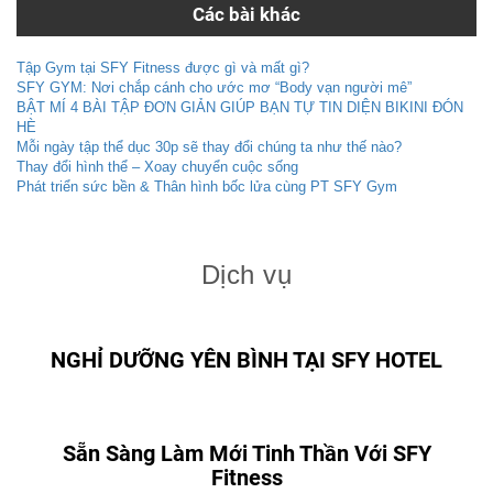
Các bài khác
Tập Gym tại SFY Fitness được gì và mất gì?
SFY GYM: Nơi chắp cánh cho ước mơ “Body vạn người mê”
BẬT MÍ 4 BÀI TẬP ĐƠN GIẢN GIÚP BẠN TỰ TIN DIỆN BIKINI ĐÓN
HÈ
Mỗi ngày tập thể dục 30p sẽ thay đổi chúng ta như thế nào?
Thay đổi hình thể – Xoay chuyển cuộc sống
Phát triển sức bền & Thân hình bốc lửa cùng PT SFY Gym
Dịch vụ
NGHỈ DƯỠNG YÊN BÌNH TẠI SFY HOTEL
Sẵn Sàng Làm Mới Tinh Thần Với SFY
Fitness