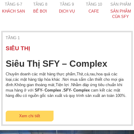
TẦNG 6-7
TẦNG 8
TẦNG 9
TẦNG 10
SẢN PHẨM
KHÁCH SẠN
BỂ BƠI
DỊCH VỤ
CAFE
SẢN PHẨM
CỦA SFY
TẦNG 1
SIÊU THỊ
Siêu Thị SFY – Complex
Chuyên doanh các mặt hàng thực phẩm,Thịt,cá,rau,hoa quả các
loại,các mặt hàng tập hóa khác .Nơi mua sắm cần thiết cho mọi gia
đình.Không gian thoáng mát,Tiện lợi .Nhằm đáp ứng tiêu chuẩn khi
mua hàng ở với
SFY- Complex .SFY- Complex
cam kết các mặt
hàng đều có nguồn gốc sản xuất và quy trình sản xuất an toàn 100%.
Xem chi tiết