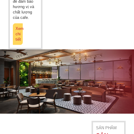
để đảm bảo
hương vị và
chất lượng
của cafe.
Xem
chi
tiết
SẢN PHẨM