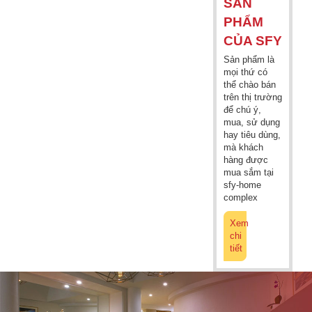
SẢN
PHẨM
CỦA SFY
Sản phẩm là
mọi thứ có
thể chào bán
trên thị trường
để chú ý,
mua, sử dụng
hay tiêu dùng,
mà khách
hàng được
mua sắm tại
sfy-home
complex
Xem
chi
tiết