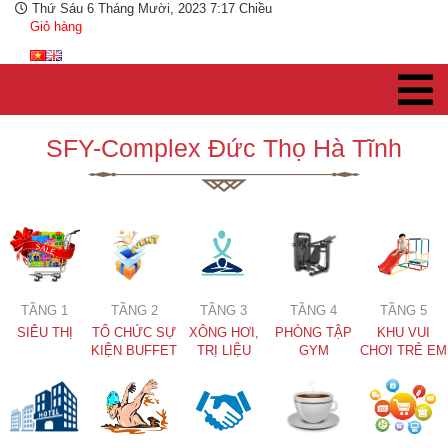
Thứ Sáu 6 Tháng Mười, 2023 7:17 Chiều
Giỏ hàng
SFY-Complex Đức Thọ Hà Tĩnh
TẦNG 1
TẦNG 2
TẦNG 3
TẦNG 4
TẦNG 5
SIÊU THỊ
TỔ CHỨC SỰ
XÔNG HƠI,
PHÒNG TẬP
KHU VUI
KIỆN BUFFET
TRỊ LIỆU
GYM
CHƠI TRẺ EM