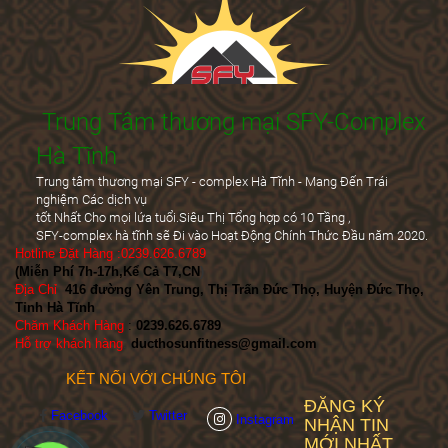
Trung Tâm thương mại SFY-Complex
Hà Tĩnh
Trung tâm thương mại SFY - complex Hà Tĩnh - Mang Đến Trái
nghiệm Các dịch vụ
tốt Nhất Cho mọi lứa tuổi.Siêu Thị Tổng hợp có 10 Tầng ,
SFY-complex hà tĩnh sẽ Đi vào Hoạt Động Chính Thức Đầu năm 2020.
Hotline Đặt Hàng :0239.626.6789
(Miễn Phí 7h-17h,Kể Cả T7,CN
)
Địa Chỉ
:
416 đường Yên Trung, Thị Trấn Đức Thọ, Huyện Đức Thọ,
Tỉnh Hà Tĩnh
Chăm Khách Hàng
:
0239.626.6789
Hỗ trợ khách hàng
:
ducthosunfitness@gmail.com
KẾT NỐI VỚI CHÚNG TÔI
ĐĂNG KÝ
Facebook
Twitter
Instagram
NHẬN TIN
MỚI NHẤT