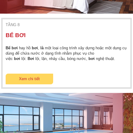
TẦNG 8
BỂ BƠI
Bể bơi
hay hồ
bơi
,
là
một loại công trình xây dựng hoặc một dụng cụ
dùng để chứa nước ở dạng tĩnh nhằm phục vụ cho
việc
bơi
lội:
Bơi
lội, lặn, nhảy cầu, bóng nước,
bơi
nghệ thuật.
Xem chi tiết