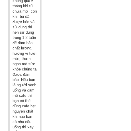
không quá 6
tháng khi túi
chưa mở, còn
khi túi dã
được bóc và
sử dụng thì
nên sử dụng
trong 1-2 tuần
để đảm bảo
chất lượng,
hương vị tươi
mới, thơm
ngon mà sức
khỏe chúng ta
được đảm
bảo. Nếu bạn
là người sành
uống và đam
mê cafe thì
bạn có thể
dùng cafe hạt
nguyên chất
khi nào bạn
có nhu cầu
uống thì xay