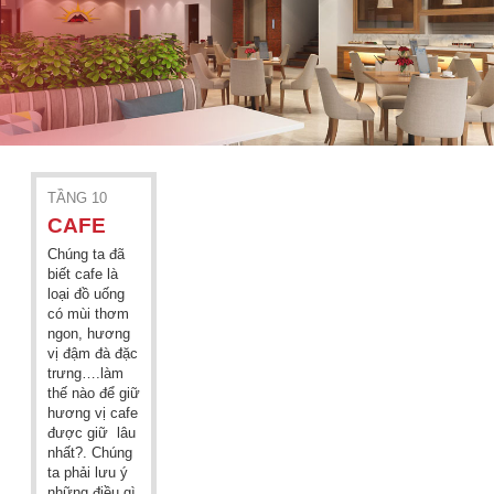
TẦNG 10
CAFE
Chúng ta đã
biết cafe là
loại đồ uống
có mùi thơm
ngon, hương
vị đậm đà đặc
trưng….làm
thế nào để giữ
hương vị cafe
được giữ lâu
nhất?. Chúng
ta phải lưu ý
những điều gì